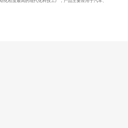
动化程度最高的现代化科技工厂，产品主要应用于汽车、
IC载板