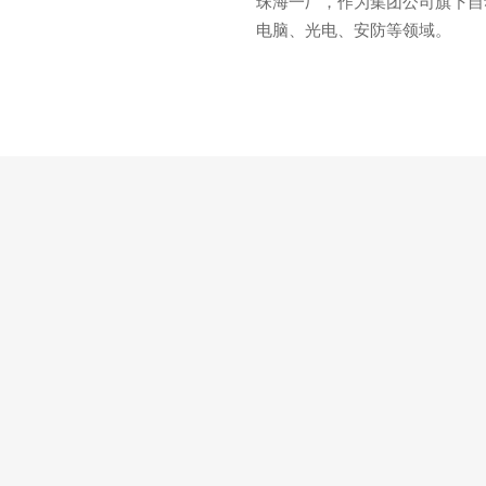
珠海一厂，作为集团公司旗下自
软硬结合板
软板
电脑、光电、安防等领域。