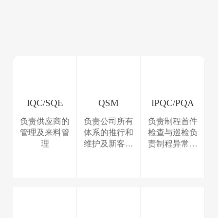
动。
IQC/SQE
QSM
IPQC/PQA
负责供应商的
负责公司所有
负责制程首件
管理及来料管
体系的推行和
检查与巡检负
理
维护及新客户
责制程异常主
导入
导改善及不合
格的管